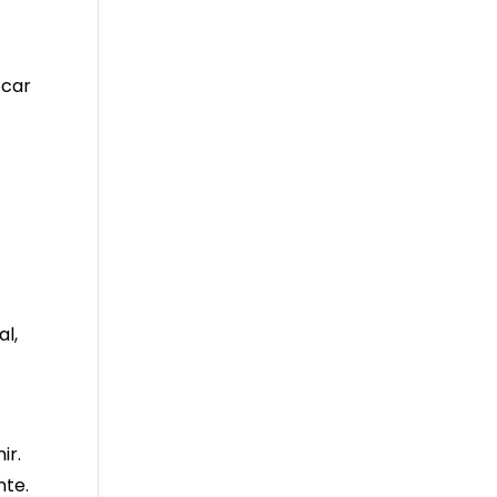
ocar
al,
ir.
nte.