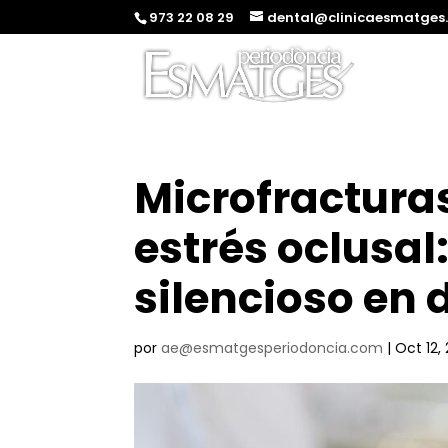
973 22 08 29
dental@clinicaesmatges
Microfracturas
estrés oclusal
silencioso en 
por
ae@esmatgesperiodoncia.com
|
Oct 12,